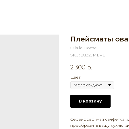
Плейсматы ов
O la la Home
SKU:
2832JMLPL
2 300
р.
Цвет
В корзину
Сервировочная салфетка и
преобразить вашу кухню, д