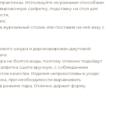
практичны. Используйте их разными способами:
вировочную салфетку, подставку на стол для
стя;
ее;
а журнальный столик или поставив на неё вазу с
кового шнура и дерокорирован джутовой
ата.
ра не боятся воды, поэтому отлично подойдут
салфетка сшита вручную, с соблюдением
ртов качества. Изделия неприхотливы в уходе:
рка, при необходимости выравнивать
в режиме пара. Отлично держит форму.