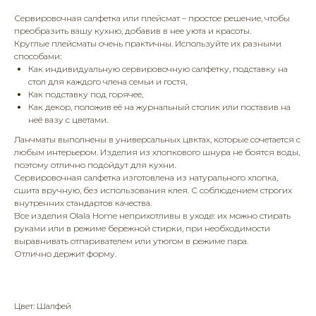
Сервировочная салфетка или плейсмат – простое решение, чтобы
преобразить вашу кухню, добавив в нее уюта и красоты.
Круглые плейсматы очень практичны. Используйте их разными
способами:
Как индивидуальную сервировочную салфетку, подставку на
стол для каждого члена семьи и гостя,
Как подставку под горячее,
Как декор, положив её на журнальный столик или поставив на
неё вазу с цветами.
Ланчматы выполнены в универсальных цвктах, которые сочетается с
любым интерьером. Изделия из хлопкового шнура не боятся воды,
поэтому отлично подойдут для кухни.
Сервировочная салфетка изготовлена из натурального хлопка,
сшита вручную, без использования клея. С соблюдением строгих
внутренних стандартов качества.
Все изделия Olala Home неприхотливы в уходе: их можно стирать
руками или в режиме бережной стирки, при необходимости
выравнивать отпаривателем или утюгом в режиме пара.
Отлично держит форму.
Цвет: Шалфей