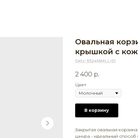
Овальная корз
крышкой с кож
SKU:
332415MLLID
2 400
р.
Цвет
В корзину
Закрытая овальная корзина
шнура - идеальный способ